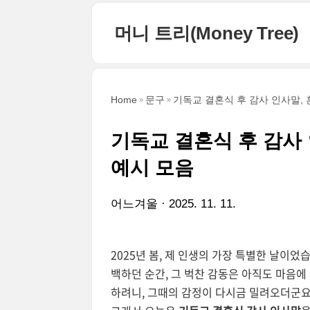
본문 바로가기
머니 트리(Money Tree)
Home
문구
기독교 결혼식 후 감사 인사말,
기독교 결혼식 후 감사
예시 모음
어느겨울
2025. 11. 11.
2025년 봄, 제 인생의 가장 특별한 날이었
백하던 순간, 그 벅찬 감동은 아직도 마음에
하려니, 그때의 감정이 다시금 밀려오더군요