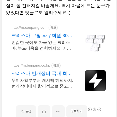
심이 잘 전해지길 바랄게요. 혹시 마음에 드는 문구가
있었다면 댓글로도 알려주세요 :)
http://m.coupang.com
광고
크리스마 쿠팡 와우회원 30일
무료반품
민감한 곳에도 자극 없는 크리스
마, 부드러움을 경험하세요. 거친
티슈로 코 헐 걱정 끝, 와우회원 무
료배송으로 편하게.
https://m.bunjang.co.kr/
광고
크리스마 번개장터 국내 최대
브랜드 중고거래
무이자할부부터 캐시백 혜택까지,
번개장터에서 합리적으로 중고거
래 하세요 전국 각지에서 올라오는
전국구 최다 상품 매일 10만 개 이
상의 신규 상품 업로드
구독하기
공감