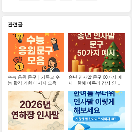
관련글
수능 응원 문구｜기독교 수
송년 인사말 문구 60가지 예
능 합격 기원 메시지 모음
시｜한해 마무리 감사 인사
모음