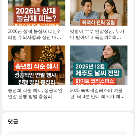
2026년 삼재 눌삼재 띠는?
맞벌이 부부 연말정산, 누가
띠별 주의사항과 실전 대처
더 받아야 이득일까? 최적
팁
화 전략 꿀팁
송년회 식순 예시, 성공적인
2025 숙박세일페스타 겨울
연말 진행 방법 총정리
편, 딱 3분 만에 최저가 예약
하는 법
댓글