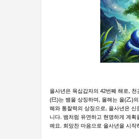
을사년은 육십갑자의 42번째 해로, 천간
(巳)는 뱀을 상징하며, 올해는 을(乙)
혜와 통찰력의 상징으로, 을사년은 신
니다. 뱀처럼 유연하고 현명하게 계획을
예요. 희망찬 마음으로 을사년을 시작