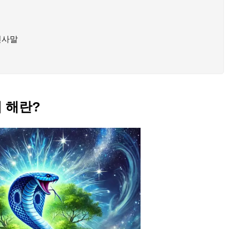
인사말
의 해란?