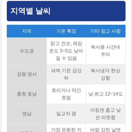
지역별 날씨
지역
기온 특징
기타 참고 사항
맑고 건조, 체감
북서풍 시간대
수도권
온도 3~5도 낮아
주의
질 수 있음
새벽 기온 급강
복사냉각 현상
강원 영서
하
강함
흐리거나 약간
충청 호남
낮 최고 12~14도
흐림
아침엔 춥고 낮
영남
일교차 큼
은 따뜻함
가장 온화한 지
바람 강한 날엔