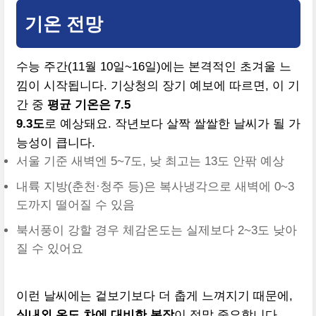
기온 전망
수능 주간(11월 10일~16일)에는 본격적인 초겨울 느
낌이 시작됩니다. 기상청의 장기 예보에 따르면, 이 기
간 중
평균 기온은 7.5
9.3도
로 예상돼요. 작년보다 살짝 쌀쌀한 날씨가 될 가
능성이 큽니다.
서울 기준 새벽엔 5~7도, 낮 최고는 13도 안팎 예상
내륙 지방(춘천·청주 등)은 복사냉각으로 새벽에 0~3
도까지 떨어질 수 있음
북서풍이 강할 경우 체감온도는 실제보다 2~3도 낮아
질 수 있어요
이런 날씨에는 겉보기보다 더 춥게 느껴지기 때문에,
실내외 온도 차에 대비한 복장
이 정말 중요합니다.