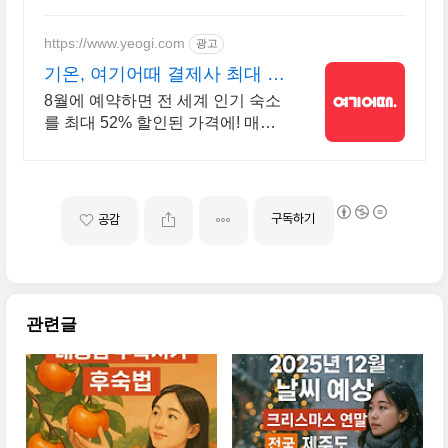
https://www.yeogi.com
광고
기온, 여기어때 결제사 최대 2
만원 추가할인
8월에 예약하면 전 세계 인기 숙소
를 최대 52% 할인된 가격에! 매주
쏟아지는 다양한 혜택! 앱으로 알
림 받고 똑똑하게 숙소 예약하기
구독하기
공감
관련글