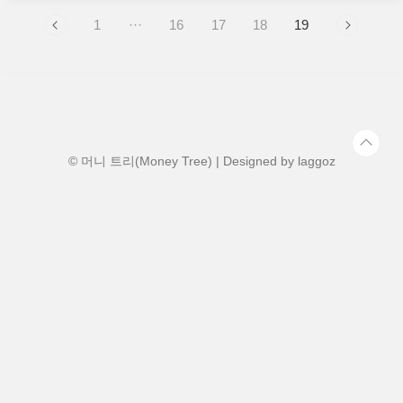
서 가스폭발이 발생했다고 합니다. 외신에 따르면 수십 명
(30명 이상 추정)이 다쳤으며 이중 4명은 중상으로 알려져
1
···
16
17
18
19
있습니다. 건물이 일부가 붕괴되면서 잔해에 깔린 사람이
다수 발생했고 현재 2명이 실종상태라고 합니다. 현재 200
명 이상 소방관이 투입되어 진화가 어느정도 이루어진 것
으로 파악됩니다. 주변건물과 학교 주민, 학생들은 대피한
상태이며 자세한 원인은 가스폭발로만 ..
© 머니 트리(Money Tree) | Designed by
laggoz