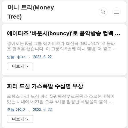
본문 바로가기
머니 트리(Money
Tree)
에이티즈 '바운시(bouncy)'로 음악방송 컴백 2관왕
경이로운 K팝 그룹 에이티즈가 최신곡 "BOUNCY"로 놀라
운 컴백을 했습니다. 이 그룹의 9번째 미니 앨범 '더 월드
에피소드 2: 아웃로'는 팬과 음악 애호가 모두에게 압도적
오늘 이야기
2023. 6. 22.
인 반응을 얻고 있습니다. 발매 6일 만에 130만 장 이상의
판매고를 올리며 한터차트 1위를 차지했습니다. 또한 에이
더보기 ››
티즈는 인기 음악 프로그램인 SBS MTV '더 쇼'와 MBC M
'쇼! 챔피언'에서 2관왕을 차지했습니다. 에이티즈 2관왕
등극 에이티즈는 최근 인터뷰에서 타이틀곡 '바운시
파리 도심 가스폭발 수십명 부상
(BOUNCY)'에 대한 각오를 밝혔습니다. 그들은 이 곡을 날
씨와 상관없이 들으면 경쾌하고 기분 좋은 노래이라고 설
프랑스 파리 도심 파리 5구 뤽상부르공원과 소르본대학이
명했습니다. 멋진 패션 스타일을 선보인 에이티즈는 트레
있는 시내에서 21일 오후 5시경 엄청난 폭발음과 불이 발
이드마크인 카리스마와 멋진 안무가 어우러진 매혹적인
생했습니다. 주요 외신에 따르면 20~30m의 불기둥이 치
퍼포먼스를 선보였습니다..
오늘 이야기
2023. 6. 22.
솟았고 폭발당시 엄청난 굉음이 들렸다고 합니다. 파리 도
심 가스폭발 원인과 인명피해 현재 상황은 가스폭발로 추
더보기 ››
정되며 '파리 아메리칸 아카데미' 패션학교가 있는 건물에