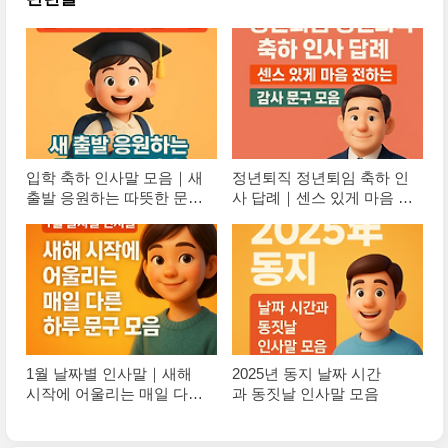
입학 축하 인사말 모음｜새
정년퇴직 정년퇴임 축하 인
출발 응원하는 따뜻한 문구
사 답례｜센스 있게 마음 전
추천
하는 감사 문구 모음
1월 날짜별 인사말｜새해
2025년 동지 날짜 시간
시작에 어울리는 매일 다른
과 동짓날 인사말 모음
하루 문구 모음