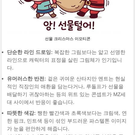
선물 크리스마스 이모티콘
단순한 라인 드로잉:
복잡한 그림보다는 얇고 선명한
라인으로 캐릭터의 표정을 살린 그림체가 인기입니
다.
유머러스한 반전:
겉은 귀여운 산타지만 멘트는 현실
적인 직장인의 애환을 담는다거나, 루돌프가 선물을
배달하기 귀찮아하는 등의 위트 있는 콘셉트가 MZ세
대 사이에서 반응이 좋습니다.
따뜻한 색감:
쨍한 빨간색과 초록색보다는 크림색, 연
한 핑크, 민트색 등이 섞인 부드러운 파스텔톤 이미지
가 눈을 편안하게 해줍니다.